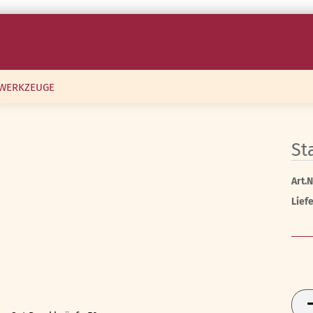
WERKZEUGE
St
Art.N
Liefe