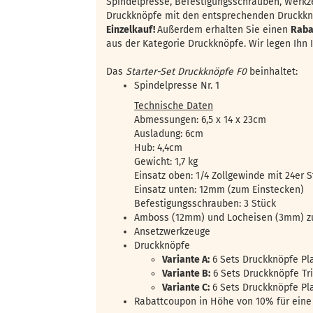
Spindelpresse, Befestigungsschrauben, Werkz
Druckknöpfe mit den entsprechenden Druckk
Einzelkauf!
Außerdem erhalten Sie einen
Raba
aus der Kategorie Druckknöpfe. Wir legen Ihn I
Das
Starter-Set Druckknöpfe F0
beinhaltet:
Spindelpresse Nr. 1
Technische Daten
Abmessungen: 6,5 x 14 x 23cm
Ausladung: 6cm
Hub: 4,4cm
Gewicht: 1,7 kg
Einsatz oben: 1/4 Zollgewinde mit 24er 
Einsatz unten: 12mm (zum Einstecken)
Befestigungsschrauben: 3 Stück​
Amboss (12mm) und Locheisen (3mm) zu
Ansetzwerkzeuge
Druckknöpfe
Variante A:
6 Sets Druckknöpfe Pl
Variante B:
6 Sets Druckknöpfe Tr
Variante C:
6 Sets Druckknöpfe Pla
Rabattcoupon in Höhe von 10% für eine