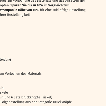
euge zur Vorlochung des Materials und das Ansetzen der
nöpfen.
Sparen Sie bis zu 10% im Vergleich zum
ttcoupon in Höhe von 10%
für eine zukünftige Bestellung
hrer Bestellung bei!
Steigung
m Vorlochen des Materials
ain
iskele
in und 6 Sets Druckknöpfe Triskel)
 Folgebestellung aus der Kategorie Druckknöpfe