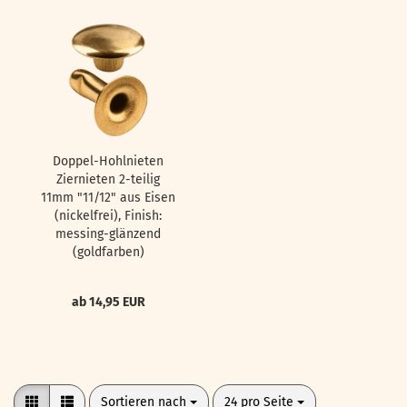
Doppel-Hohlnieten
Ziernieten 2-teilig
11mm "11/12" aus Eisen
(nickelfrei), Finish:
messing-glänzend
(goldfarben)
ab 14,95 EUR
Sortieren nach
pro Seite
Sortieren nach
24 pro Seite