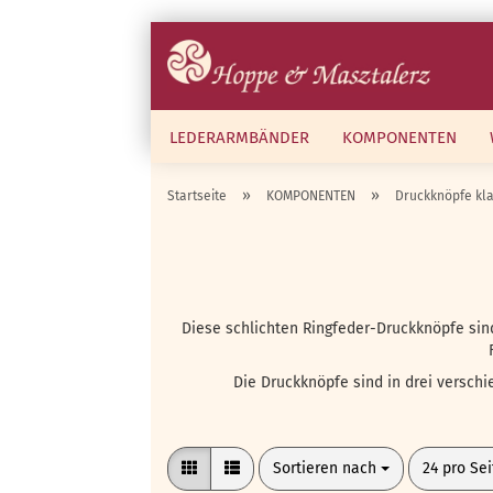
LEDERARMBÄNDER
KOMPONENTEN
»
»
Startseite
KOMPONENTEN
Druckknöpfe kla
Diese schlichten Ringfeder-Druckknöpfe sind 
Die Druckknöpfe sind in drei verschi
Sortieren nach
pro Seite
Sortieren nach
24 pro Sei