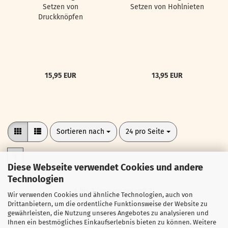
Setzen von
Setzen von Hohlnieten
Druckknöpfen
15,95 EUR
13,95 EUR
Sortieren nach
pro Seite
Sortieren nach
24 pro Seite
1
Diese Webseite verwendet Cookies und andere
Technologien
1
bis
2
(von insgesamt
2
)
Wir verwenden Cookies und ähnliche Technologien, auch von
Drittanbietern, um die ordentliche Funktionsweise der Website zu
gewährleisten, die Nutzung unseres Angebotes zu analysieren und
Ihnen ein bestmögliches Einkaufserlebnis bieten zu können. Weitere