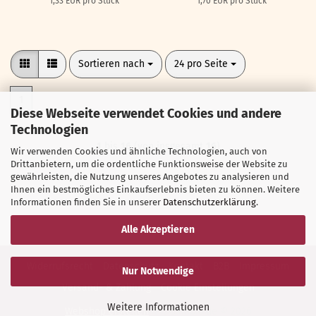
1,33 EUR pro Stück
1,70 EUR pro Stück
Sortieren nach
pro Seite
Sortieren nach
24 pro Seite
1
Diese Webseite verwendet Cookies und andere
Technologien
1
bis
16
(von insgesamt
16
)
Wir verwenden Cookies und ähnliche Technologien, auch von
Drittanbietern, um die ordentliche Funktionsweise der Website zu
gewährleisten, die Nutzung unseres Angebotes zu analysieren und
Ihnen ein bestmögliches Einkaufserlebnis bieten zu können. Weitere
Informationen finden Sie in unserer
Datenschutzerklärung
.
Alle Akzeptieren
Widerrufsrecht
Datenschutz
Kontakt
B2B
Impressum
Nur Notwendige
Versand- & Zahlung
Cookie Einstellungen
Weitere Informationen
Webshop erstellen
mit Gambio.de © 2026