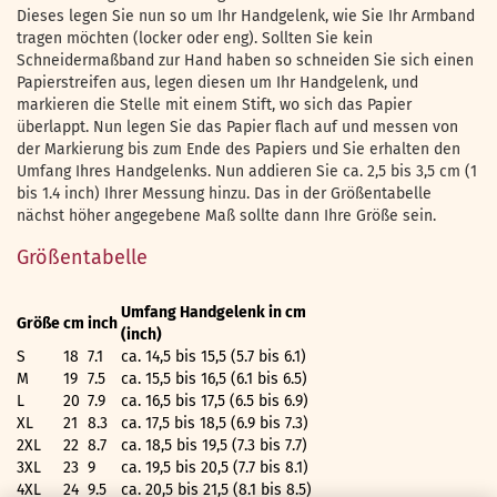
Dieses legen Sie nun so um Ihr Handgelenk, wie Sie Ihr Armband
tragen möchten (locker oder eng). Sollten Sie kein
Schneidermaßband zur Hand haben so schneiden Sie sich einen
Papierstreifen aus, legen diesen um Ihr Handgelenk, und
markieren die Stelle mit einem Stift, wo sich das Papier
überlappt. Nun legen Sie das Papier flach auf und messen von
der Markierung bis zum Ende des Papiers und Sie erhalten den
Umfang Ihres Handgelenks. Nun addieren Sie ca. 2,5 bis 3,5 cm (1
bis 1.4 inch) Ihrer Messung hinzu. Das in der Größentabelle
nächst höher angegebene Maß sollte dann Ihre Größe sein.
Größentabelle
Umfang Handgelenk in cm
Größe
cm
inch
(inch)
S
18
7.1
ca. 14,5 bis 15,5 (5.7 bis 6.1)
M
19
7.5
ca. 15,5 bis 16,5 (6.1 bis 6.5)
L
20
7.9
ca. 16,5 bis 17,5 (6.5 bis 6.9)
XL
21
8.3
ca. 17,5 bis 18,5 (6.9 bis 7.3)
2XL
22
8.7
ca. 18,5 bis 19,5 (7.3 bis 7.7)
3XL
23
9
ca. 19,5 bis 20,5 (7.7 bis 8.1)
4XL
24
9.5
ca. 20,5 bis 21,5 (8.1 bis 8.5)