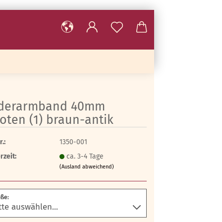
derarmband 40mm
oten (1) braun-antik
r.:
1350-001
rzeit:
ca. 3-4 Tage
(Ausland abweichend)
ße: