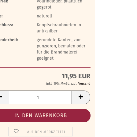
rial:
Vollrindleder, pflanzlich
gegerbt
e:
naturell
chluss:
Knopfschraubnieten in
antiksilber
nderheit:
gerundete Kanten, zum
punzieren, bemalen oder
für die Brandmalerei
geeignet
11,95 EUR
inkl. 19% MwSt. zzgl.
Versand
AUF DEN MERKZETTEL