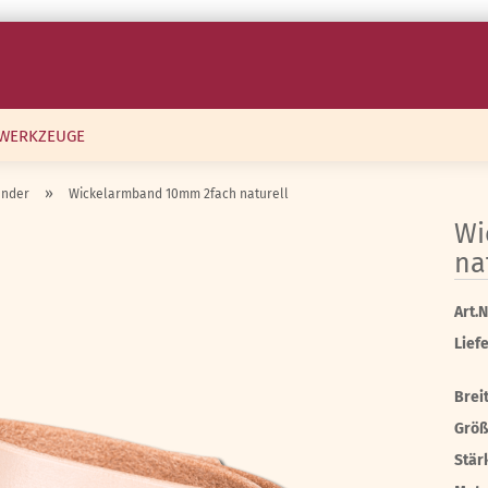
WERKZEUGE
»
änder
Wickelarmband 10mm 2fach naturell
Wi
na
Art.N
Liefe
Brei
Größ
Stär