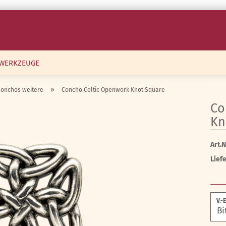
WERKZEUGE
»
Conchos weitere
Concho Celtic Openwork Knot Square
Co
Kn
Art.N
Liefe
V.-